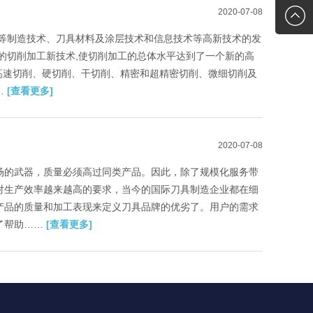
2020-07-08
2761118
hz@haizh
统等制造技术、刀具材料及涂层技术和信息技术等高新技术的发
的切削加工新技术,使切削加工的总体水平达到了一个新的高
.高速切削、硬切削、干切削、精密和超精密切削、微细切削及
…
[查看更多]
2020-07-08
场的武器，质量必须高过同类产品。因此，除了规模化服务带
对生产效率越来越高的要求，当今的国际刀具制造企业都在细
产品的质量和加工表现来定义刀具品牌的优劣了。用户的需求
了帮助……
[查看更多]