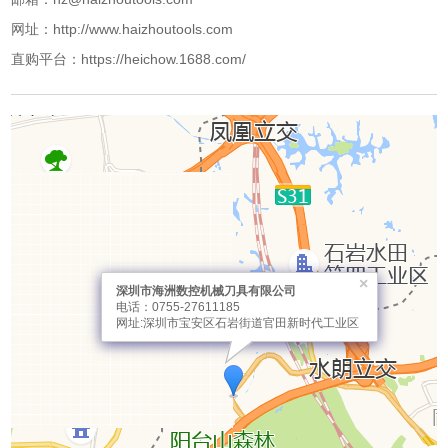
网址：http://www.haizhoutools.com
直购平台：https://heichow.1688.com/
×
深圳市海洲数控机械刀具有限公司
电话：0755-27611185
网址:深圳市宝安区石岩街道官田新时代工业区