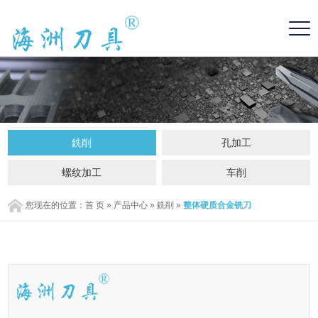
銑削
孔加工
螺纹加工
车削
您现在的位置：
首 页
»
产品中心
»
銑削
»
整体硬质合金铣刀