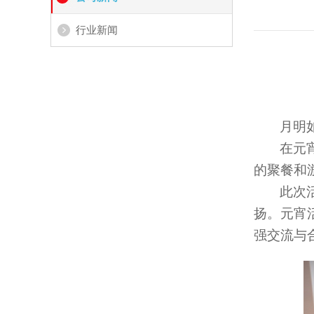
行业新闻
月明
在元
的聚餐和
此次
扬。元宵
强交流与