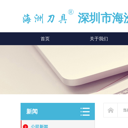
深圳市海
首页
关于我们
当
新闻
公司新闻