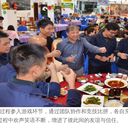
过程参入游戏环节，通过团队协作和竞技比拼，各自
过程中欢声笑语不断，增进了彼此间的友谊与信任。