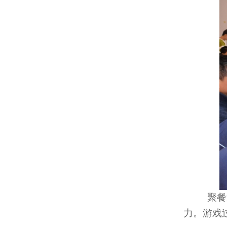
聚餐
力。游戏