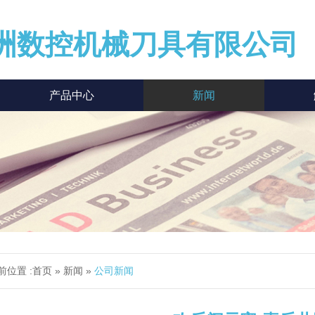
洲数控机械刀具有限公司
产品中心
新闻
前位置 :
首页
»
新闻
»
公司新闻