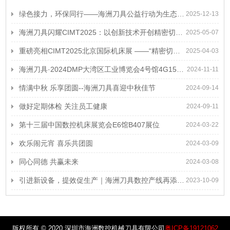
绿色接力，环保同行——海洲刀具公益行动为生态赋能
2025-12-13
海洲刀具闪耀CIMT2025：以创新技术开创精密切削工具新纪元
2025-05-07
重磅亮相CIMT2025北京国际机床展 ——“精密切削、高端定制”海洲刀具智造未来
2025-04-03
海洲刀具·2024DMP大湾区工业博览会4号馆4G15诚挚邀请
2024-11-11
情满中秋 乐享团圆--海洲刀具喜迎中秋佳节
2024-09-14
做好定期体检 关注员工健康
2024-09-11
第十三届中国数控机床展览会E6馆B407展位
2024-03-22
欢乐闹元宵 喜乐共团圆
2024-03-09
同心同德 共赢未来
2024-03-08
引进新设备，提效促生产｜海洲刀具数控产线再添新装备
2023-10-09
版权所有 © 2020 深圳市海洲数控机械刀具有限公司
粤ICP备19121062