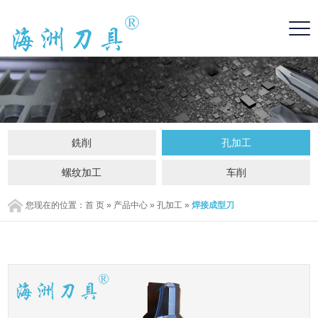
銑削
孔加工
螺纹加工
车削
您现在的位置：
首 页
»
产品中心
»
孔加工
»
焊接成型刀