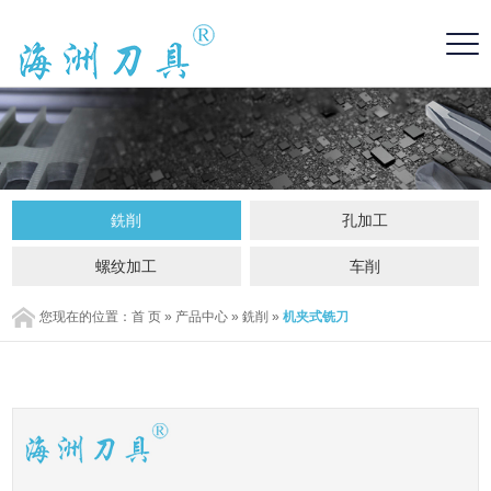
銑削
孔加工
螺纹加工
车削
您现在的位置：
首 页
»
产品中心
»
銑削
»
机夹式铣刀