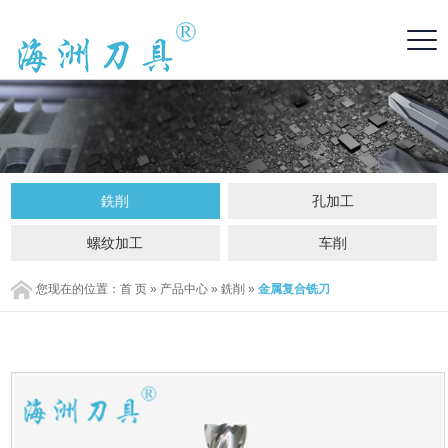
銑削
孔加工
螺纹加工
车削
您现在的位置：
首 页
»
产品中心
»
銑削
»
金属复合铣刀