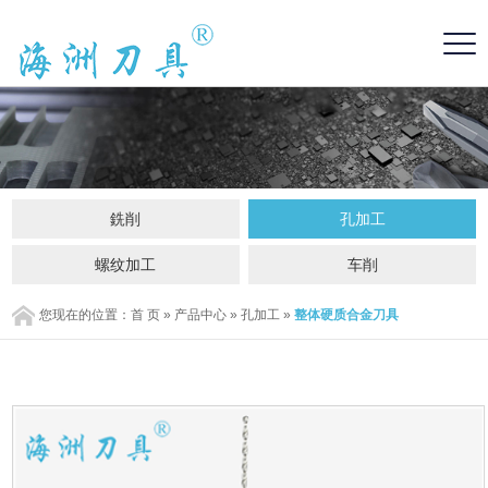
銑削
孔加工
螺纹加工
车削
您现在的位置：
首 页
»
产品中心
»
孔加工
»
整体硬质合金刀具