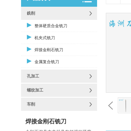
銑削
整体硬质合金铣刀
机夹式铣刀
焊接金刚石铣刀
金属复合铣刀
孔加工
螺纹加工
车削
焊接金刚石铣刀