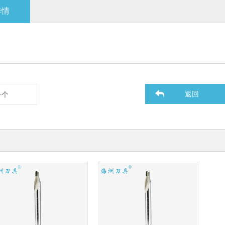
详情
返回
一个