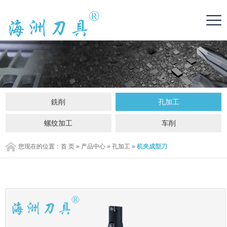
銑削
孔加工
螺纹加工
车削
您现在的位置：
首 页
»
产品中心
»
孔加工
»
机夹成型刀