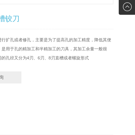
2761118
hz@haizh
槽铰刀
进行扩孔或者修孔，主要是为了提高孔的加工精度，降低其便
，是用于孔的精加工和半精加工的刀具，其加工余量一般很
同的孔径又分为4刃、6刃、8刃直槽或者螺旋形式
询