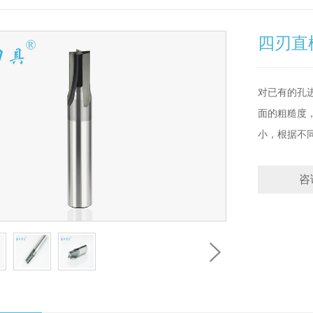
四刃直
对已有的孔
面的粗糙度
小，根据不
咨